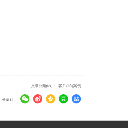
文章分類(lèi)：
客戶(hù)案例
分享到：