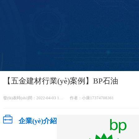
【五金建材行業(yè)案例】BP石油
發(fā)表時(shí)間：2022-04-03 15:47
作者：小康17374708361
企業(yè)介紹