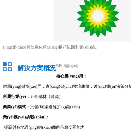
(jīng)銷(xiāo)商信息化項(xiàng)目得以順利實(shí)施。
BP中國(guó)
解決方案概況
核心應(yīng)用：
供應(yīng)鏈協(xié)同，倉(cāng)儲(chǔ)物流維修，數(shù)據(jù)決策分
所屬行業(yè)：
五金建材（能源）
商業(yè)模式：
批發(fā)渠道經(jīng)銷(xiāo)
業(yè)務(wù)挑戰(zhàn)：
提高與各地經(jīng)銷(xiāo)商的信息交互能力