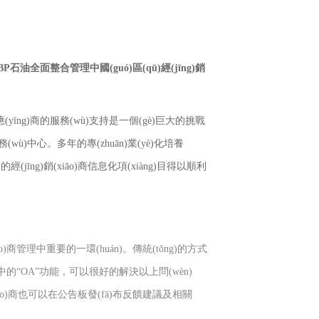
BP石油全面整合管理中國(guó)區(qū)經(jīng)銷
)軟件供應(yīng)商的服務(wù)支持是一個(gè)巨大的挑戰
wù)中心。多年的專(zhuān)業(yè)化培養
yè)的經(jīng)銷(xiāo)商信息化項(xiàng)目得以順利
āo)商管理中重要的一環(huán)。傳統(tǒng)的方式
)品中的“OA”功能，可以很好的解決以上問(wèn)
īng)銷(xiāo)商也可以在公告板發(fā)布反饋建議及相關