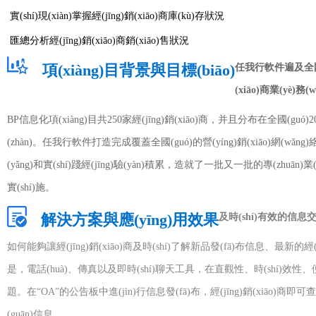
實(shí)現(xiàn)掌握經(jīng)銷(xiāo)商庫(kù)存狀況
匯總分析經(jīng)銷(xiāo)商銷(xiāo)售狀況
項(xiàng)目背景與目標(biāo)
任我行軟件遍及全國(g
(xiāo)商業(yè)務(w
BP信息化項(xiàng)目共250家經(jīng)銷(xiāo)商，并且分布在全國(guó
(zhàn)。任我行軟件打造完成覆蓋全國(guó)的營(yíng)銷(xiāo)網(wǎng)絡(
(yǎng)和實(shí)踐經(jīng)驗(yàn)積累，造就了一批又一批的專(zhuān)業(
實(shí)施。
解決方案與應(yīng)用效果
及時(shí)有效的信息交互
如何能夠讓經(jīng)銷(xiāo)商及時(shí)了解新品發(fā)布信息、最新的經
是，電話(huà)、傳真以及即時(shí)聊天工具，在直觀性、時(s
題。在“OA”的公告板中進(jìn)行信息發(fā)布，經(jīng)銷(xiāo)商即可
(guān)信息。