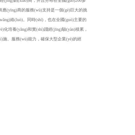
jīng)銷(xiāo)商，并且分布在全國(guó)200多
)軟件供應(yīng)商的服務(wù)支持是一個(gè)巨大的挑
絡(luò)。同時(shí)，也在全國(guó)主要的
化培養(yǎng)和實(shí)踐經(jīng)驗(yàn)積累，
實(shí)施、服務(wù)能力，確保大型企業(yè)的經