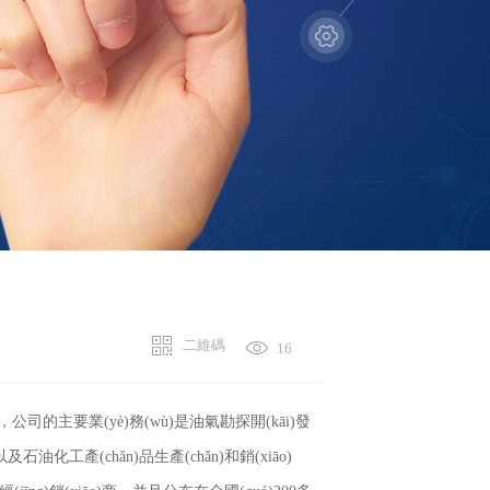
二維碼
16
，公司的主要業(yè)務(wù)是油氣勘探開(kāi)發
；以及石油化工產(chǎn)品生產(chǎn)和銷(xiāo)