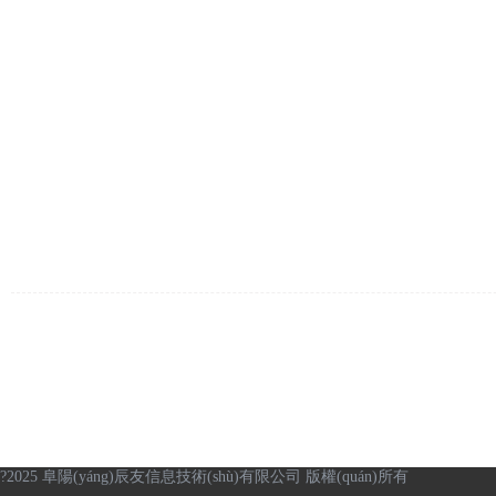
?2025 阜陽(yáng)辰友信息技術(shù)有限公司 版權(quán)所有