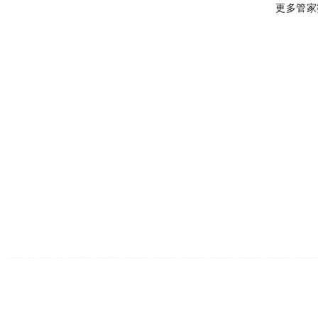
更多管家婆