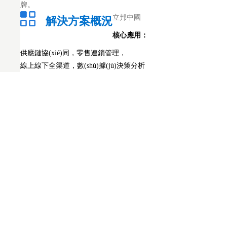
牌。
立邦中國
解決方案概況
核心應用：
供應鏈協(xié)同，零售連鎖管理，
線上線下全渠道，數(shù)據(jù)決策分析