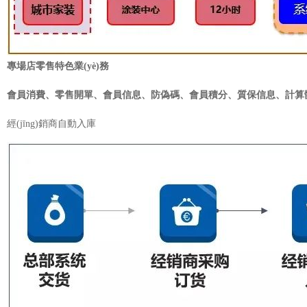
專場店零售特色業(yè)務
會員消費、零售開單、會員信息、防偽碼、會員積分、質保信息、計
經(jīng)銷商自動入庫