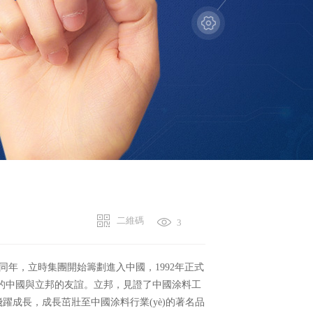
二維碼
3
，立時集團開始籌劃進入中國，1992年正式
美好的中國與立邦的友誼。立邦，見證了中國涂料工
的飛躍成長，成長茁壯至中國涂料行業(yè)的著名品