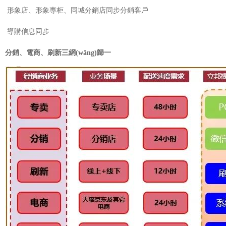
形象店、形象專柜、同城分銷店同步分銷客戶
導購信息同步
分銷、電商、刷新三網(wǎng)歸一