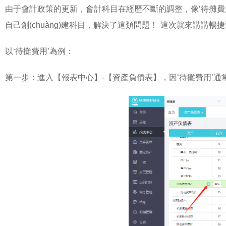
由于會計政策的更新，會計科目在經歷不斷的調整，像‘待攤費
自己創(chuàng)建科目，解決了這類問題！ 這次就來講講
以‘待攤費用’為例：
第一步：進入【報表中心】-【資產負債表】，因‘待攤費用’通常放