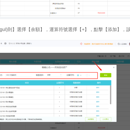
規(guī)則】選擇【余額】，運算符號選擇【+】，點擊【添加】