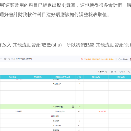
用’這類常用的科目已經退出歷史舞臺，這也使得很多會計們一
暢捷通好會計財務軟件科目建好后應該如何調整報表取值。
入‘其他流動資產’取數(shù)，所以我們點擊‘其他流動資產’旁邊