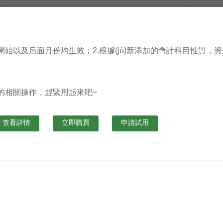
始以及后面月份均生效；2.根據(jù)新添加的會計科目性質
的相關操作，趕緊用起來吧~
查看詳情
立即購買
申請試用