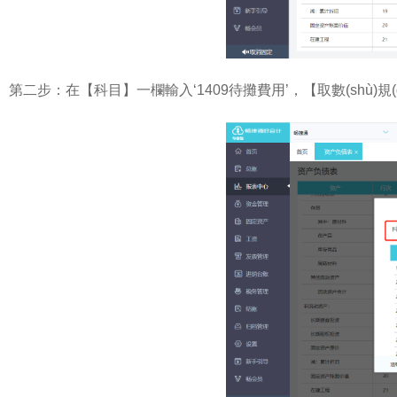
第二步：在【科目】一欄輸入‘1409待攤費用’，【取數(shù)