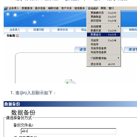
進(jìn)入后顯示如下：