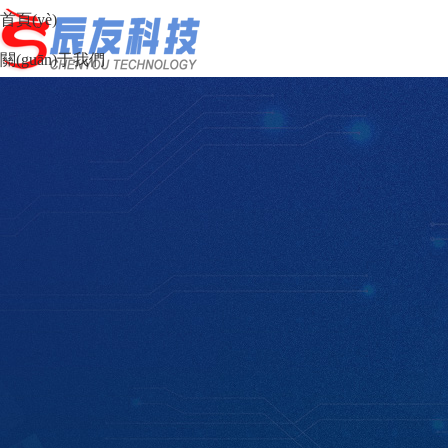
首頁(yè)
關(guān)于我們
解決方案
案例展示
資訊中心
產(chǎn)品中心