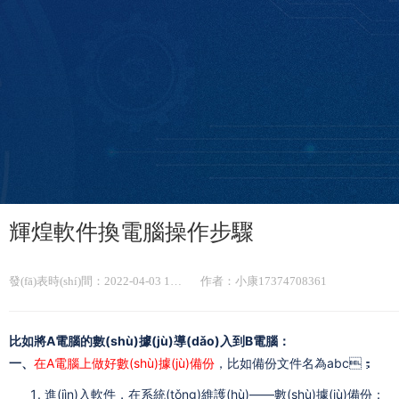
輝煌軟件換電腦操作步驟
發(fā)表時(shí)間：2022-04-03 15:49
作者：小康17374708361
比如將A電腦的數(shù)據(jù)導(dǎo)入到B電腦：
一、
在A電腦上做好數(shù)據(jù)備份
，比如備份文件名為abc；
進(jìn)入軟件，在系統(tǒng)維護(hù)——數(shù)據(jù)備份：